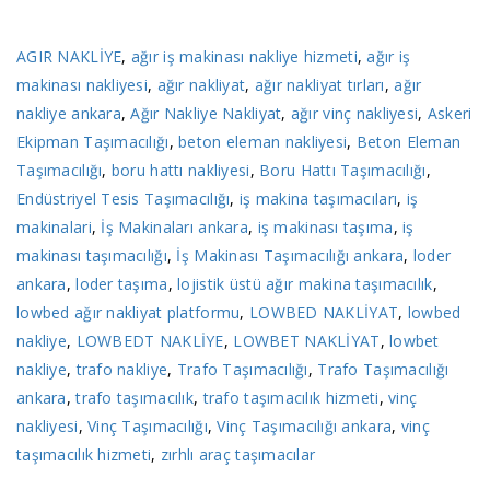
AGIR NAKLİYE
,
ağır iş makinası nakliye hizmeti
,
ağır iş
makinası nakliyesi
,
ağır nakliyat
,
ağır nakliyat tırları
,
ağır
nakliye ankara
,
Ağır Nakliye Nakliyat
,
ağır vinç nakliyesi
,
Askeri
Ekipman Taşımacılığı
,
beton eleman nakliyesi
,
Beton Eleman
Taşımacılığı
,
boru hattı nakliyesi
,
Boru Hattı Taşımacılığı
,
Endüstriyel Tesis Taşımacılığı
,
iş makina taşımacıları
,
iş
makinalari
,
İş Makinaları ankara
,
iş makinası taşıma
,
iş
makinası taşımacılığı
,
İş Makinası Taşımacılığı ankara
,
loder
ankara
,
loder taşıma
,
lojistik üstü ağır makina taşımacılık
,
lowbed ağır nakliyat platformu
,
LOWBED NAKLİYAT
,
lowbed
nakliye
,
LOWBEDT NAKLİYE
,
LOWBET NAKLİYAT
,
lowbet
nakliye
,
trafo nakliye
,
Trafo Taşımacılığı
,
Trafo Taşımacılığı
ankara
,
trafo taşımacılık
,
trafo taşımacılık hizmeti
,
vinç
nakliyesi
,
Vinç Taşımacılığı
,
Vinç Taşımacılığı ankara
,
vinç
taşımacılık hizmeti
,
zırhlı araç taşımacılar