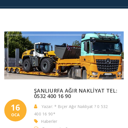
ŞANLIURFA AĞIR NAKLİYAT TEL:
0532 400 16 90
16
Yazar: * Biçer Ağır Nakliyat ? 0 532
400 16 90*
OCA
Haberler