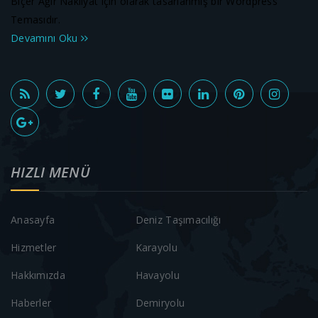
Biçer Ağır Nakliyat için olarak tasarlanmış bir Wordpress
Temasıdır.
Devamını Oku
HIZLI MENÜ
Anasayfa
Deniz Taşımacılığı
Hizmetler
Karayolu
Hakkımızda
Havayolu
Haberler
Demiryolu