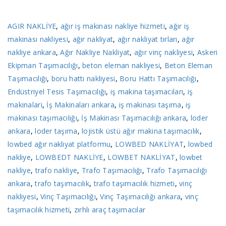
AGIR NAKLİYE
,
ağır iş makinası nakliye hizmeti
,
ağır iş
makinası nakliyesi
,
ağır nakliyat
,
ağır nakliyat tırları
,
ağır
nakliye ankara
,
Ağır Nakliye Nakliyat
,
ağır vinç nakliyesi
,
Askeri
Ekipman Taşımacılığı
,
beton eleman nakliyesi
,
Beton Eleman
Taşımacılığı
,
boru hattı nakliyesi
,
Boru Hattı Taşımacılığı
,
Endüstriyel Tesis Taşımacılığı
,
iş makina taşımacıları
,
iş
makinalari
,
İş Makinaları ankara
,
iş makinası taşıma
,
iş
makinası taşımacılığı
,
İş Makinası Taşımacılığı ankara
,
loder
ankara
,
loder taşıma
,
lojistik üstü ağır makina taşımacılık
,
lowbed ağır nakliyat platformu
,
LOWBED NAKLİYAT
,
lowbed
nakliye
,
LOWBEDT NAKLİYE
,
LOWBET NAKLİYAT
,
lowbet
nakliye
,
trafo nakliye
,
Trafo Taşımacılığı
,
Trafo Taşımacılığı
ankara
,
trafo taşımacılık
,
trafo taşımacılık hizmeti
,
vinç
nakliyesi
,
Vinç Taşımacılığı
,
Vinç Taşımacılığı ankara
,
vinç
taşımacılık hizmeti
,
zırhlı araç taşımacılar