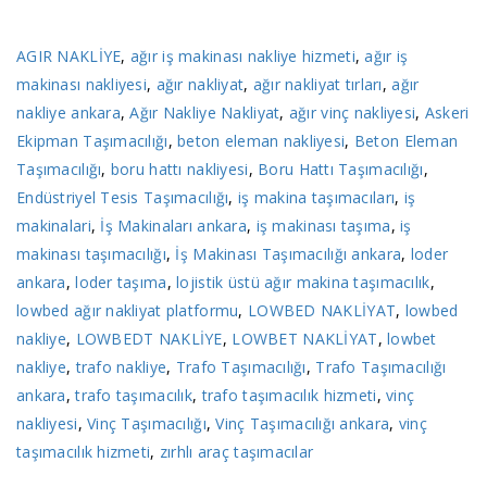
AGIR NAKLİYE
,
ağır iş makinası nakliye hizmeti
,
ağır iş
makinası nakliyesi
,
ağır nakliyat
,
ağır nakliyat tırları
,
ağır
nakliye ankara
,
Ağır Nakliye Nakliyat
,
ağır vinç nakliyesi
,
Askeri
Ekipman Taşımacılığı
,
beton eleman nakliyesi
,
Beton Eleman
Taşımacılığı
,
boru hattı nakliyesi
,
Boru Hattı Taşımacılığı
,
Endüstriyel Tesis Taşımacılığı
,
iş makina taşımacıları
,
iş
makinalari
,
İş Makinaları ankara
,
iş makinası taşıma
,
iş
makinası taşımacılığı
,
İş Makinası Taşımacılığı ankara
,
loder
ankara
,
loder taşıma
,
lojistik üstü ağır makina taşımacılık
,
lowbed ağır nakliyat platformu
,
LOWBED NAKLİYAT
,
lowbed
nakliye
,
LOWBEDT NAKLİYE
,
LOWBET NAKLİYAT
,
lowbet
nakliye
,
trafo nakliye
,
Trafo Taşımacılığı
,
Trafo Taşımacılığı
ankara
,
trafo taşımacılık
,
trafo taşımacılık hizmeti
,
vinç
nakliyesi
,
Vinç Taşımacılığı
,
Vinç Taşımacılığı ankara
,
vinç
taşımacılık hizmeti
,
zırhlı araç taşımacılar